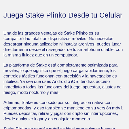
Juega Stake Plinko Desde tu Celular
Una de las grandes ventajas de Stake Plinko es su
compatibilidad total con dispositivos móviles. No necesitas
descargar ninguna aplicación ni instalar archivos: puedes jugar
directamente desde el navegador de tu smartphone o tablet con
la misma fluidez que en un computador.
La plataforma de Stake está completamente optimizada para
móviles, lo que significa que el juego carga rápidamente, los
controles táctiles funcionan con precisión y la navegación es
intuitiva. Ya sea que uses Android o iOS, tendrás acceso
inmediato a todas las funciones del juego: apuestas, ajustes de
riesgo, modo nocturno y más.
Además, Stake es conocido por su integración nativa con
criptomonedas, y eso también se mantiene en su versión móvil.
Puedes depositar, retirar y jugar con cripto sin interrupciones,
desde cualquier lugar y en cualquier momento.
Stake Plinko en versión móvil es ideal para quienes buscan