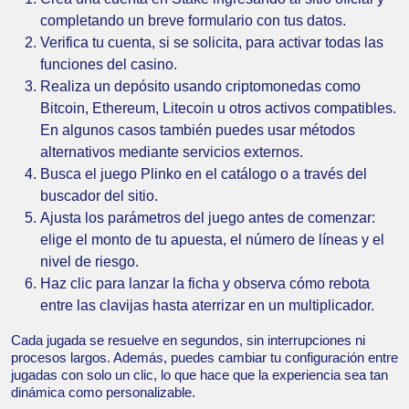
completando un breve formulario con tus datos.
Verifica tu cuenta, si se solicita, para activar todas las
funciones del casino.
Realiza un depósito usando criptomonedas como
Bitcoin, Ethereum, Litecoin u otros activos compatibles.
En algunos casos también puedes usar métodos
alternativos mediante servicios externos.
Busca el juego Plinko en el catálogo o a través del
buscador del sitio.
Ajusta los parámetros del juego antes de comenzar:
elige el monto de tu apuesta, el número de líneas y el
nivel de riesgo.
Haz clic para lanzar la ficha y observa cómo rebota
entre las clavijas hasta aterrizar en un multiplicador.
Cada jugada se resuelve en segundos, sin interrupciones ni
procesos largos. Además, puedes cambiar tu configuración entre
jugadas con solo un clic, lo que hace que la experiencia sea tan
dinámica como personalizable.