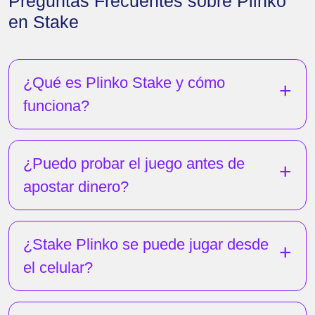
Preguntas Frecuentes sobre Plinko
en Stake
¿Qué es Plinko Stake y cómo
funciona?
¿Puedo probar el juego antes de
apostar dinero?
¿Stake Plinko se puede jugar desde
el celular?