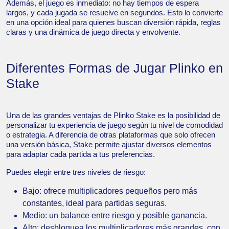
Además, el juego es inmediato: no hay tiempos de espera
largos, y cada jugada se resuelve en segundos. Esto lo convierte
en una opción ideal para quienes buscan diversión rápida, reglas
claras y una dinámica de juego directa y envolvente.
Diferentes Formas de Jugar Plinko en
Stake
Una de las grandes ventajas de Plinko Stake es la posibilidad de
personalizar tu experiencia de juego según tu nivel de comodidad
o estrategia. A diferencia de otras plataformas que solo ofrecen
una versión básica, Stake permite ajustar diversos elementos
para adaptar cada partida a tus preferencias.
Puedes elegir entre tres niveles de riesgo:
Bajo: ofrece multiplicadores pequeños pero más
constantes, ideal para partidas seguras.
Medio: un balance entre riesgo y posible ganancia.
Alto: desbloquea los multiplicadores más grandes, con