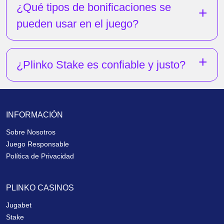
¿Qué tipos de bonificaciones se
pueden usar en el juego?
¿Plinko Stake es confiable y justo?
INFORMACIÓN
Sobre Nosotros
Juego Responsable
Política de Privacidad
PLINKO CASINOS
Jugabet
Stake