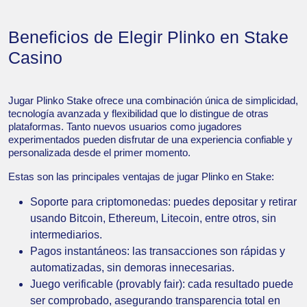
Beneficios de Elegir Plinko en Stake
Casino
Jugar Plinko Stake ofrece una combinación única de simplicidad,
tecnología avanzada y flexibilidad que lo distingue de otras
plataformas. Tanto nuevos usuarios como jugadores
experimentados pueden disfrutar de una experiencia confiable y
personalizada desde el primer momento.
Estas son las principales ventajas de jugar Plinko en Stake:
Soporte para criptomonedas: puedes depositar y retirar
usando Bitcoin, Ethereum, Litecoin, entre otros, sin
intermediarios.
Pagos instantáneos: las transacciones son rápidas y
automatizadas, sin demoras innecesarias.
Juego verificable (provably fair): cada resultado puede
ser comprobado, asegurando transparencia total en