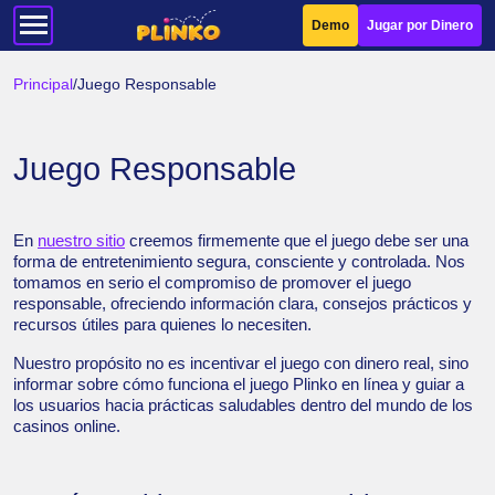
Demo
Jugar por Dinero
Principal
/
Juego Responsable
Juego Responsable
En
nuestro sitio
creemos firmemente que el juego debe ser una
forma de entretenimiento segura, consciente y controlada. Nos
tomamos en serio el compromiso de promover el juego
responsable, ofreciendo información clara, consejos prácticos y
recursos útiles para quienes lo necesiten.
Nuestro propósito no es incentivar el juego con dinero real, sino
informar sobre cómo funciona el juego Plinko en línea y guiar a
los usuarios hacia prácticas saludables dentro del mundo de los
casinos online.