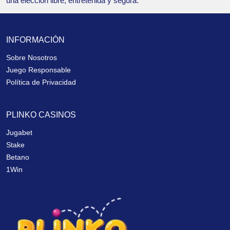
una elección libre, entretenida y segura.
INFORMACIÓN
Sobre Nosotros
Juego Responsable
Política de Privacidad
PLINKO CASINOS
Jugabet
Stake
Betano
1Win