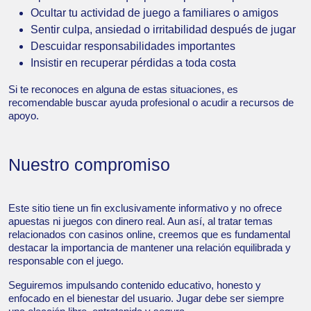
Ocultar tu actividad de juego a familiares o amigos
Sentir culpa, ansiedad o irritabilidad después de jugar
Descuidar responsabilidades importantes
Insistir en recuperar pérdidas a toda costa
Si te reconoces en alguna de estas situaciones, es
recomendable buscar ayuda profesional o acudir a recursos de
apoyo.
Nuestro compromiso
Este sitio tiene un fin exclusivamente informativo y no ofrece
apuestas ni juegos con dinero real. Aun así, al tratar temas
relacionados con casinos online, creemos que es fundamental
destacar la importancia de mantener una relación equilibrada y
responsable con el juego.
Seguiremos impulsando contenido educativo, honesto y
enfocado en el bienestar del usuario. Jugar debe ser siempre